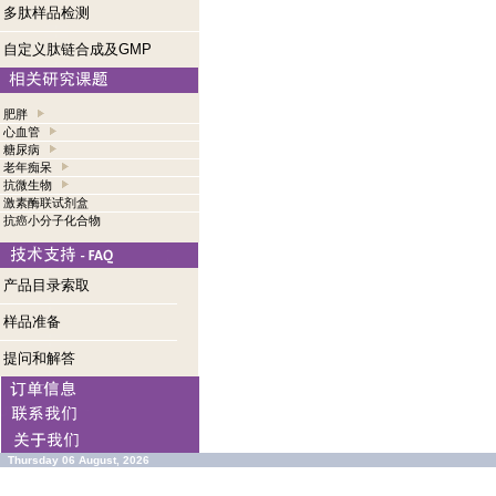
多肽样品检测
自定义肽链合成及GMP
肥胖
心血管
糖尿病
老年痴呆
抗微生物
激素酶联试剂盒
抗癌小分子化合物
产品目录索取
样品准备
提问和解答
Thursday 06 August, 2026