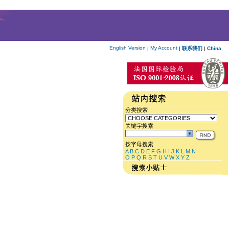
English Version
My Account
|
|
联系我们
|
China
分类搜索
关键字搜索
按字母搜索
A
B
C
D
E
F
G
H
I
J
K
L
M
N
O
P
Q
R
S
T
U
V
W
X
Y
Z