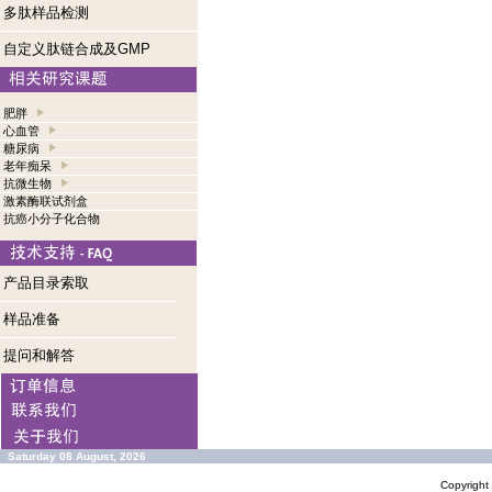
多肽样品检测
自定义肽链合成及GMP
肥胖
心血管
糖尿病
老年痴呆
抗微生物
激素酶联试剂盒
抗癌小分子化合物
产品目录索取
样品准备
提问和解答
Saturday 08 August, 2026
Copyrigh