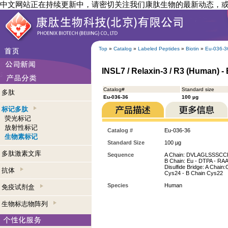
中文网站正在持续更新中，请密切关注我们康肽生物的最新动态，
Top
»
Catalog
»
Labeled Peptides
»
Biotin
»
Eu-036-3
INSL7 / Relaxin-3 / R3 (Human) 
Catalog#
Standard size
多肽
Eu-036-36
100 µg
标记多肽
荧光标记
放射性标记
Catalog #
Eu-036-36
生物素标记
Standard Size
100 µg
多肽激素文库
Sequence
A Chain: DVLAGLSSSC
B Chain: Eu - DTPA 
Disulfide Bridge: A Chain
抗体
Cys24 - B Chain Cys22
Species
Human
免疫试剂盒
生物标志物阵列