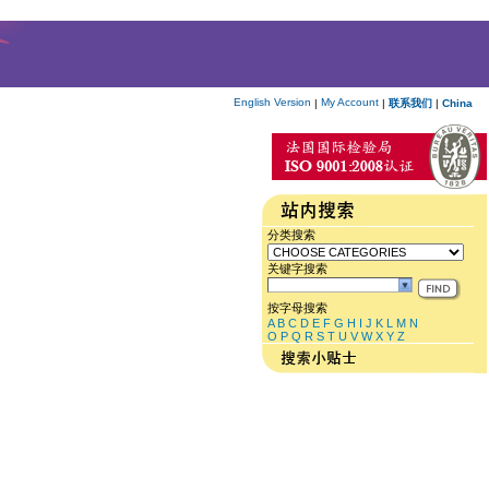
English Version
My Account
|
|
联系我们
|
China
分类搜索
关键字搜索
按字母搜索
A
B
C
D
E
F
G
H
I
J
K
L
M
N
O
P
Q
R
S
T
U
V
W
X
Y
Z