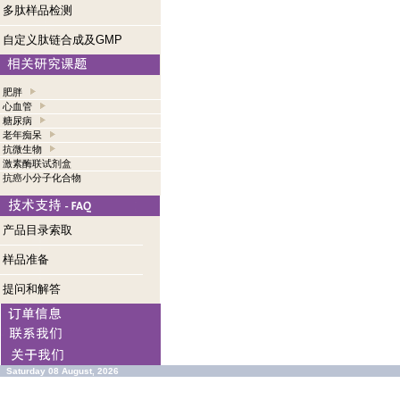
多肽样品检测
自定义肽链合成及GMP
肥胖
心血管
糖尿病
老年痴呆
抗微生物
激素酶联试剂盒
抗癌小分子化合物
产品目录索取
样品准备
提问和解答
Saturday 08 August, 2026