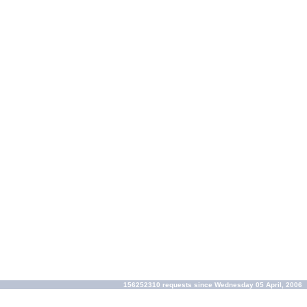
156252310 requests since Wednesday 05 April, 2006