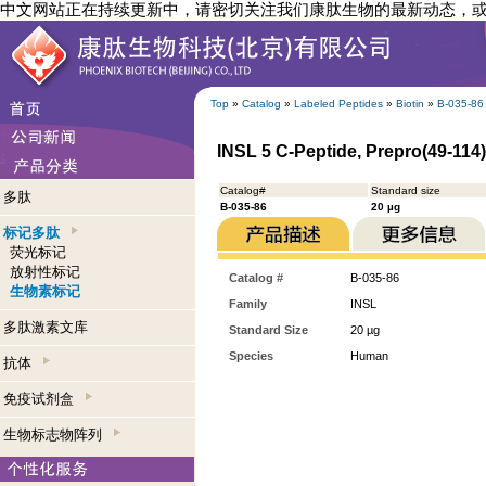
中文网站正在持续更新中，请密切关注我们康肽生物的最新动态，
Top
»
Catalog
»
Labeled Peptides
»
Biotin
»
B-035-86
INSL 5 C-Peptide, Prepro(49-114)
Catalog#
Standard size
多肽
B-035-86
20 µg
标记多肽
荧光标记
放射性标记
Catalog #
B-035-86
生物素标记
Family
INSL
多肽激素文库
Standard Size
20 µg
Species
Human
抗体
免疫试剂盒
生物标志物阵列