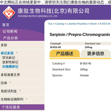
中文网站正在持续更新中，请密切关注我们康肽生物的最新动态，
Top
»
Catalog
»
Labeled Peptides
»
Biotin
»
B-053-45
Serpinin / Prepro-Chromogranin 
Catalog#
Standard size
多肽
B-053-45
100ug
标记多肽
荧光标记
放射性标记
Catalog #
B-053-45
生物素标记
Standard Size
100ug
多肽激素文库
Species
Human
抗体
免疫试剂盒
生物标志物阵列