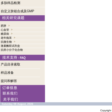
多肽样品检测
自定义肽链合成及GMP
肥胖
心血管
糖尿病
老年痴呆
抗微生物
激素酶联试剂盒
抗癌小分子化合物
产品目录索取
样品准备
提问和解答
Saturday 08 August, 2026
Copyrigh