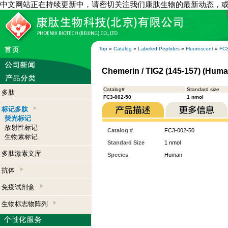
中文网站正在持续更新中，请密切关注我们康肽生物的最新动态，
Top
»
Catalog
»
Labeled Peptides
»
Fluorescent
»
FC3
Chemerin / TIG2 (145-157) (Huma
Catalog#
Standard size
多肽
FC3-002-50
1 nmol
标记多肽
荧光标记
放射性标记
Catalog #
FC3-002-50
生物素标记
Standard Size
1 nmol
多肽激素文库
Species
Human
抗体
免疫试剂盒
生物标志物阵列