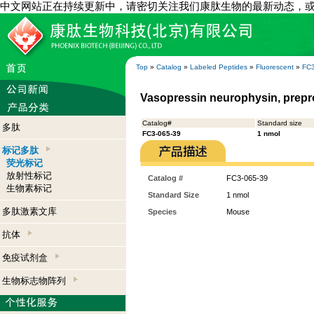
中文网站正在持续更新中，请密切关注我们康肽生物的最新动态，
Top
»
Catalog
»
Labeled Peptides
»
Fluorescent
»
FC3
Vasopressin neurophysin, prepro
Catalog#
Standard size
多肽
FC3-065-39
1 nmol
标记多肽
荧光标记
放射性标记
Catalog #
FC3-065-39
生物素标记
Standard Size
1 nmol
多肽激素文库
Species
Mouse
抗体
免疫试剂盒
生物标志物阵列