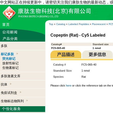
中文网站正在持续更新中，请密切关注我们康肽生物的最新动态，
Top
»
Catalog
»
Labeled Peptides
»
Fluorescent
»
FC5
Copeptin (Rat) - Cy5 Labeled
Catalog#
Standard size
多肽
FC5-065-40
1 nmol
标记多肽
荧光标记
放射性标记
Catalog #
FC5-065-40
生物素标记
Standard Size
1 nmol
多肽激素文库
Species
Rat
抗体
Please click
here
or click the reference tab on the t
免疫试剂盒
生物标志物阵列