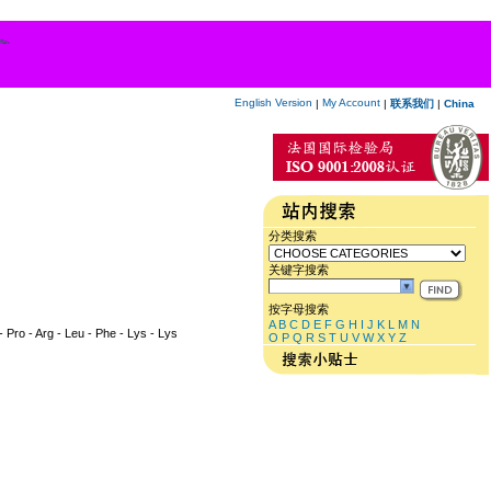
English Version
My Account
|
|
联系我们
|
China
分类搜索
关键字搜索
按字母搜索
A
B
C
D
E
F
G
H
I
J
K
L
M
N
sp - Pro - Arg - Leu - Phe - Lys - Lys
O
P
Q
R
S
T
U
V
W
X
Y
Z