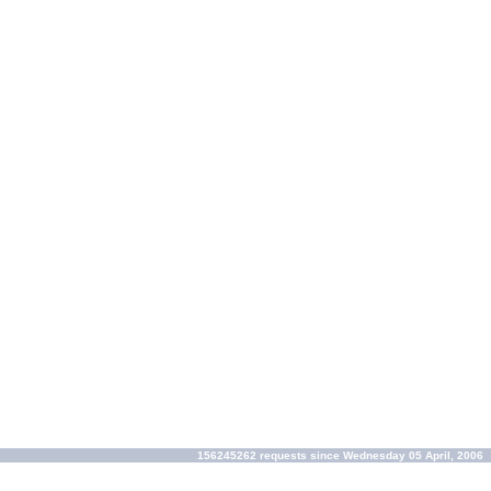
156245262 requests since Wednesday 05 April, 2006