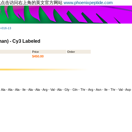
或点击访问右上角的英文官方网站
www.phoenixpeptide.com
-016-13
man) - Cy3 Labeled
Price
Order
$450.00
 Ala - Ala - Ala - Ile - Ala - Ala - Arg - Val - Ala - Gly - Gln - Thr - Arg - Asn - Ile - Thr - Val - A