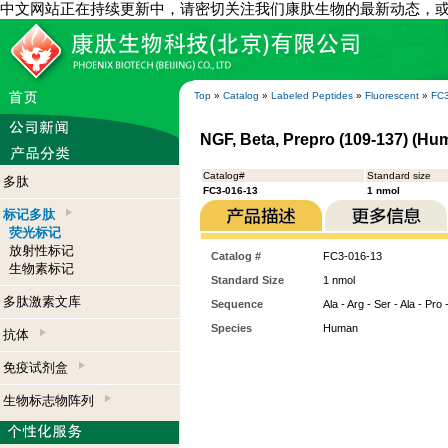
中文网站正在持续更新中，请密切关注我们康肽生物的最新动态，
Top
»
Catalog
»
Labeled Peptides
»
Fluorescent
»
FC3
NGF, Beta, Prepro (109-137) (Hu
Catalog#
Standard size
多肽
FC3-016-13
1 nmol
标记多肽
荧光标记
放射性标记
Catalog #
FC3-016-13
生物素标记
Standard Size
1 nmol
多肽激素文库
Sequence
Ala - Arg - Ser - Ala - Pro -
Species
Human
抗体
免疫试剂盒
生物标志物阵列