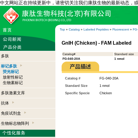
中文网站正在持续更新中，请密切关注我们康肽生物的最新动态，
Top
»
Catalog
»
Labeled Peptides
»
Fluorescent
»
FG
GnIH (Chicken) - FAM Labeled
Catalog#
Standard size
多肽
FG-040-20A
1 nmol
标记多肽
荧光标记
放射性标记
Catalog #
FG-040-20A
生物素标记
Standard Size
1 nmol
多肽激素文库
Specific Specie
Chicken
抗体
免疫试剂盒
生物标志物阵列