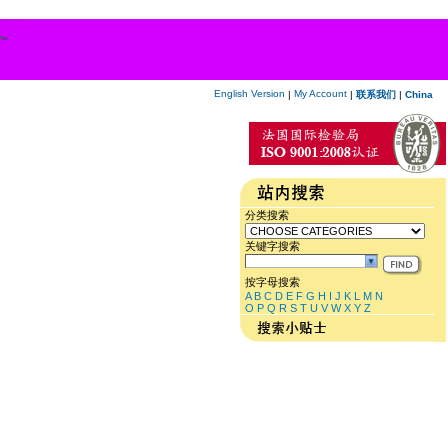
English Version
My Account
|
|
联系我们
|
China
分类搜索
关键字搜索
按字母搜索
A
B
C
D
E
F
G
H
I
J
K
L
M
N
O
P
Q
R
S
T
U
V
W
X
Y
Z