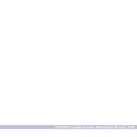
156260679 requests since Wednesday 05 April, 2006