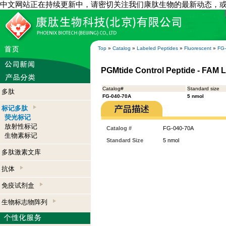
中文网站正在持续更新中，请密切关注我们康肽生物的最新动态，
Top
»
Catalog
»
Labeled Peptides
»
Fluorescent
»
FG
PGMtide Control Peptide - FAM 
Catalog#
Standard size
多肽
FG-040-70A
5 nmol
标记多肽
荧光标记
放射性标记
Catalog #
FG-040-70A
生物素标记
Standard Size
5 nmol
多肽激素文库
抗体
免疫试剂盒
生物标志物阵列