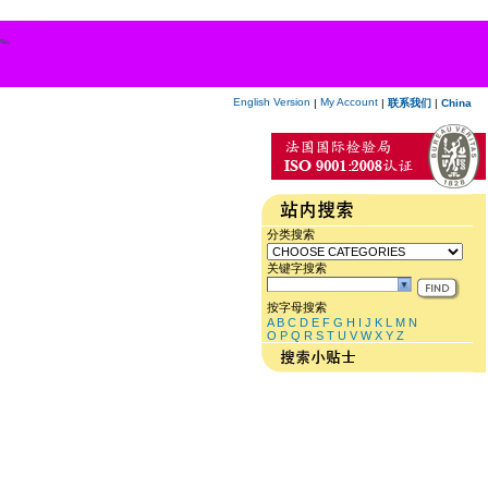
English Version
My Account
|
|
联系我们
|
China
分类搜索
关键字搜索
按字母搜索
A
B
C
D
E
F
G
H
I
J
K
L
M
N
O
P
Q
R
S
T
U
V
W
X
Y
Z