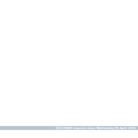
156178665 requests since Wednesday 05 April, 2006