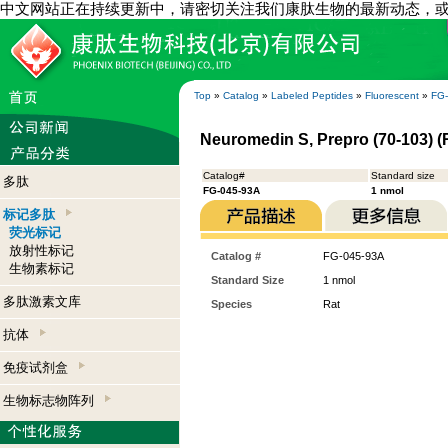
中文网站正在持续更新中，请密切关注我们康肽生物的最新动态，
Top
»
Catalog
»
Labeled Peptides
»
Fluorescent
»
FG
Neuromedin S, Prepro (70-103) (
Catalog#
Standard size
多肽
FG-045-93A
1 nmol
标记多肽
荧光标记
放射性标记
Catalog #
FG-045-93A
生物素标记
Standard Size
1 nmol
多肽激素文库
Species
Rat
抗体
免疫试剂盒
生物标志物阵列