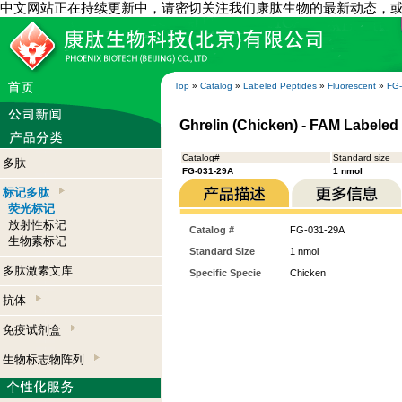
中文网站正在持续更新中，请密切关注我们康肽生物的最新动态，
Top
»
Catalog
»
Labeled Peptides
»
Fluorescent
»
FG
Ghrelin (Chicken) - FAM Labeled
Catalog#
Standard size
多肽
FG-031-29A
1 nmol
标记多肽
荧光标记
放射性标记
Catalog #
FG-031-29A
生物素标记
Standard Size
1 nmol
多肽激素文库
Specific Specie
Chicken
抗体
免疫试剂盒
生物标志物阵列