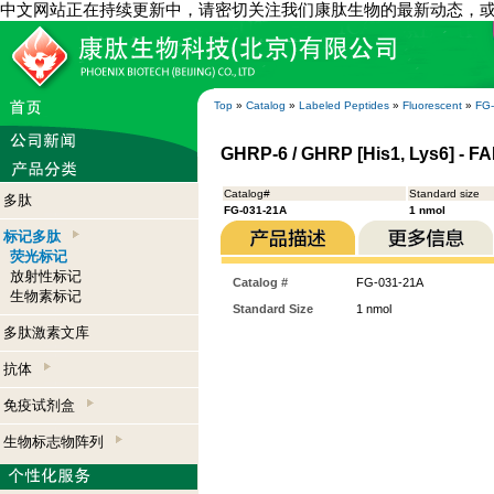
中文网站正在持续更新中，请密切关注我们康肽生物的最新动态，
Top
»
Catalog
»
Labeled Peptides
»
Fluorescent
»
FG
GHRP-6 / GHRP [His1, Lys6] - F
Catalog#
Standard size
多肽
FG-031-21A
1 nmol
标记多肽
荧光标记
放射性标记
Catalog #
FG-031-21A
生物素标记
Standard Size
1 nmol
多肽激素文库
抗体
免疫试剂盒
生物标志物阵列