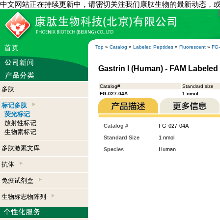
中文网站正在持续更新中，请密切关注我们康肽生物的最新动态，
Top
»
Catalog
»
Labeled Peptides
»
Fluorescent
»
FG
Gastrin I (Human) - FAM Labeled
Catalog#
Standard size
多肽
FG-027-04A
1 nmol
标记多肽
荧光标记
放射性标记
Catalog #
FG-027-04A
生物素标记
Standard Size
1 nmol
多肽激素文库
Species
Human
抗体
免疫试剂盒
生物标志物阵列