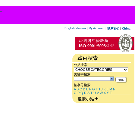
English Version
My Account
|
|
联系我们
|
China
分类搜索
关键字搜索
按字母搜索
A
B
C
D
E
F
G
H
I
J
K
L
M
N
O
P
Q
R
S
T
U
V
W
X
Y
Z