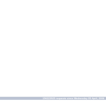
156223925 requests since Wednesday 05 April, 2006