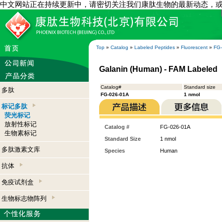
中文网站正在持续更新中，请密切关注我们康肽生物的最新动态，
Top
»
Catalog
»
Labeled Peptides
»
Fluorescent
»
FG
Galanin (Human) - FAM Labeled
Catalog#
Standard size
多肽
FG-026-01A
1 nmol
标记多肽
荧光标记
放射性标记
Catalog #
FG-026-01A
生物素标记
Standard Size
1 nmol
多肽激素文库
Species
Human
抗体
免疫试剂盒
生物标志物阵列