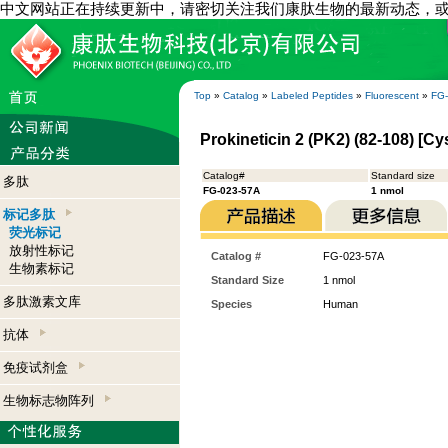
中文网站正在持续更新中，请密切关注我们康肽生物的最新动态，
Top
»
Catalog
»
Labeled Peptides
»
Fluorescent
»
FG
Prokineticin 2 (PK2) (82-108) [
Catalog#
Standard size
多肽
FG-023-57A
1 nmol
标记多肽
荧光标记
放射性标记
Catalog #
FG-023-57A
生物素标记
Standard Size
1 nmol
多肽激素文库
Species
Human
抗体
免疫试剂盒
生物标志物阵列