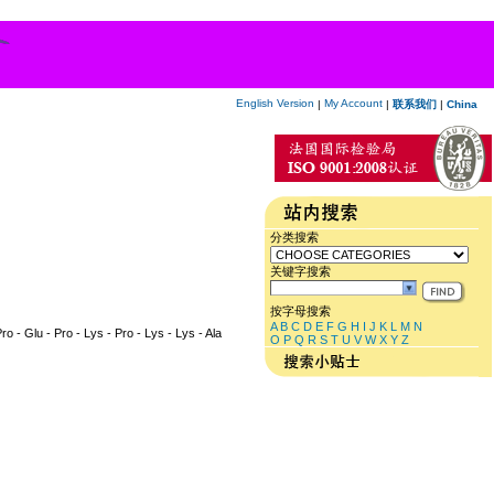
English Version
My Account
|
|
联系我们
|
China
分类搜索
关键字搜索
按字母搜索
A
B
C
D
E
F
G
H
I
J
K
L
M
N
Pro - Glu - Pro - Lys - Pro - Lys - Lys - Ala
O
P
Q
R
S
T
U
V
W
X
Y
Z