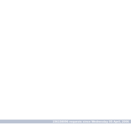
156158096 requests since Wednesday 05 April, 2006