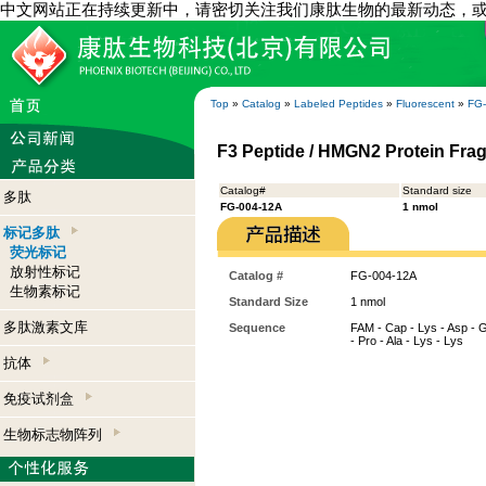
中文网站正在持续更新中，请密切关注我们康肽生物的最新动态，
Top
»
Catalog
»
Labeled Peptides
»
Fluorescent
»
FG
F3 Peptide / HMGN2 Protein Fra
Catalog#
Standard size
多肽
FG-004-12A
1 nmol
标记多肽
荧光标记
放射性标记
Catalog #
FG-004-12A
生物素标记
Standard Size
1 nmol
多肽激素文库
Sequence
FAM - Cap - Lys - Asp - Glu
- Pro - Ala - Lys - Lys
抗体
免疫试剂盒
生物标志物阵列