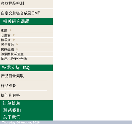
多肽样品检测
自定义肽链合成及GMP
肥胖
心血管
糖尿病
老年痴呆
抗微生物
激素酶联试剂盒
抗癌小分子化合物
产品目录索取
样品准备
提问和解答
Thursday 06 August, 2026