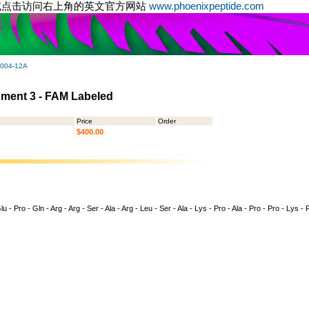
或点击访问右上角的英文官方网站
www.phoenixpeptide.com
-004-12A
gment 3 - FAM Labeled
Price
Order
$400.00
 - Pro - Gln - Arg - Arg - Ser - Ala - Arg - Leu - Ser - Ala - Lys - Pro - Ala - Pro - Pro - Lys - 