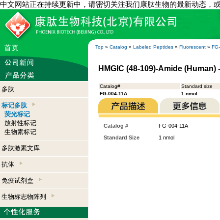
中文网站正在持续更新中，请密切关注我们康肽生物的最新动态，
Top
»
Catalog
»
Labeled Peptides
»
Fluorescent
»
FG-
HMGIC (48-109)-Amide (Human) 
Catalog#
Standard size
多肽
FG-004-11A
1 nmol
标记多肽
荧光标记
放射性标记
Catalog #
FG-004-11A
生物素标记
Standard Size
1 nmol
多肽激素文库
抗体
免疫试剂盒
生物标志物阵列