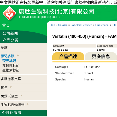
中文网站正在持续更新中，请密切关注我们康肽生物的最新动态，
Top
»
Catalog
»
Labeled Peptides
»
Fluorescent
»
FG
Visfatin (400-450) (Human) - FA
Catalog#
Standard size
多肽
FG-003-84A
1 nmol
标记多肽
荧光标记
放射性标记
Catalog #
FG-003-84A
生物素标记
Standard Size
1 nmol
多肽激素文库
Species
Human
抗体
免疫试剂盒
生物标志物阵列