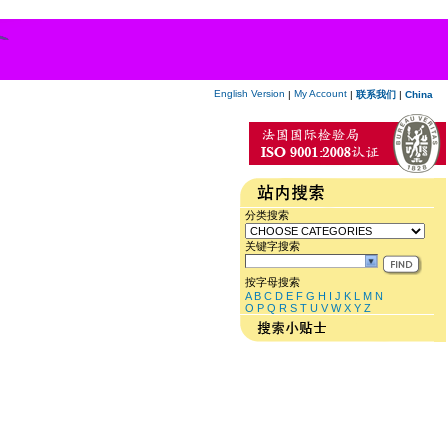
English Version
My Account
|
|
联系我们
|
China
分类搜索
关键字搜索
按字母搜索
A
B
C
D
E
F
G
H
I
J
K
L
M
N
O
P
Q
R
S
T
U
V
W
X
Y
Z