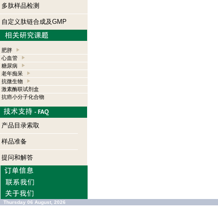
多肽样品检测
自定义肽链合成及GMP
肥胖
心血管
糖尿病
老年痴呆
抗微生物
激素酶联试剂盒
抗癌小分子化合物
产品目录索取
样品准备
提问和解答
Thursday 06 August, 2026