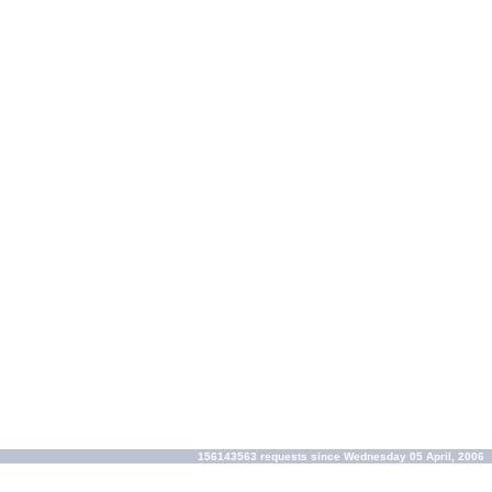
156143563 requests since Wednesday 05 April, 2006