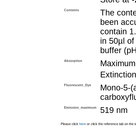
Contents
The conte
been accu
contain 1
in 50µl o
buffer (pH
Absorption
Maximum
Extinctio
Fluorescent_Dye
Mono-5-(a
carboxyfl
Emission_maximum
519 nm
Please click
here
or click the reference tab on the t