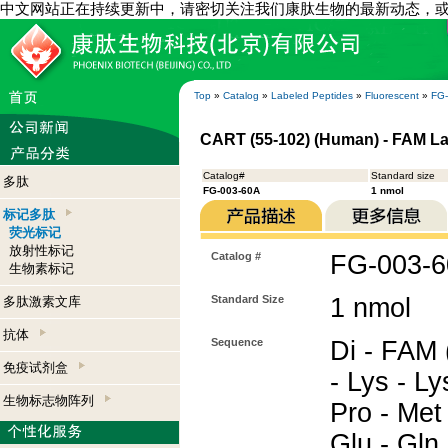
中文网站正在持续更新中，请密切关注我们康肽生物的最新动态，
Top
»
Catalog
»
Labeled Peptides
»
Fluorescent
»
FG
CART (55-102) (Human) - FAM L
Catalog#
Standard size
多肽
FG-003-60A
1 nmol
标记多肽
荧光标记
放射性标记
Catalog #
FG-003-
生物素标记
Standard Size
1 nmol
多肽激素文库
抗体
Sequence
Di - FAM (
免疫试剂盒
- Lys - Ly
生物标志物阵列
Pro - Met 
Glu - Gln 