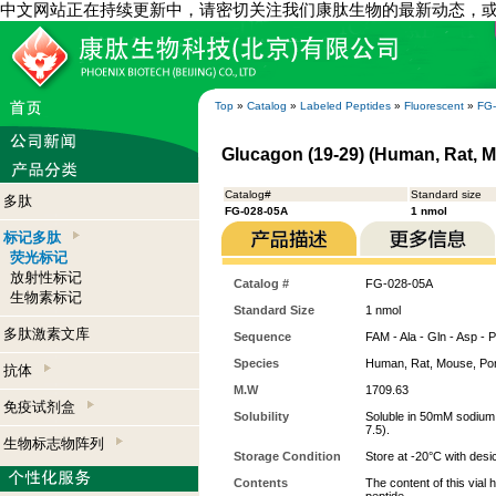
中文网站正在持续更新中，请密切关注我们康肽生物的最新动态，
Top
»
Catalog
»
Labeled Peptides
»
Fluorescent
»
FG
Glucagon (19-29) (Human, Rat, M
Catalog#
Standard size
多肽
FG-028-05A
1 nmol
标记多肽
荧光标记
放射性标记
Catalog #
FG-028-05A
生物素标记
Standard Size
1 nmol
多肽激素文库
Sequence
FAM - Ala - Gln - Asp - P
Species
Human, Rat, Mouse, Por
抗体
M.W
1709.63
免疫试剂盒
Solubility
Soluble in 50mM sodium
7.5).
生物标志物阵列
Storage Condition
Store at -20°C with desi
Contents
The content of this vial