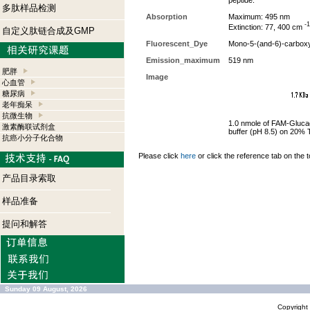
peptide.
多肽样品检测
Absorption
Maximum: 495 nm
-1
Extinction: 77, 400 cm
自定义肽链合成及GMP
Fluorescent_Dye
Mono-5-(and-6)-carboxy
Emission_maximum
519 nm
肥胖
Image
心血管
糖尿病
老年痴呆
抗微生物
1.0 nmole of FAM-Gluca
激素酶联试剂盒
buffer (pH 8.5) on 20% 
抗癌小分子化合物
Please click
here
or click the reference tab on the t
产品目录索取
样品准备
提问和解答
Sunday 09 August, 2026
Copyrigh