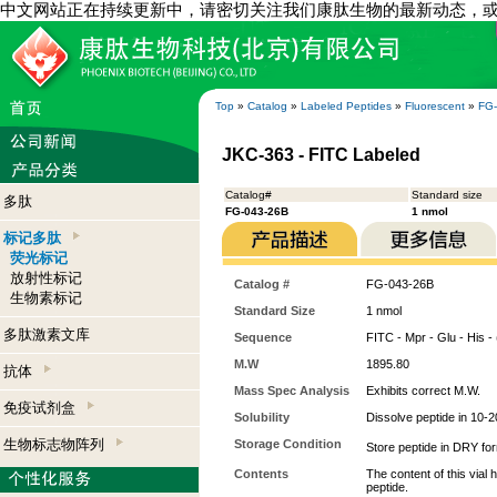
中文网站正在持续更新中，请密切关注我们康肽生物的最新动态，
Top
»
Catalog
»
Labeled Peptides
»
Fluorescent
»
FG
JKC-363 - FITC Labeled
Catalog#
Standard size
多肽
FG-043-26B
1 nmol
标记多肽
荧光标记
放射性标记
Catalog #
FG-043-26B
生物素标记
Standard Size
1 nmol
多肽激素文库
Sequence
FITC - Mpr - Glu - His - 
M.W
1895.80
抗体
Mass Spec Analysis
Exhibits correct M.W.
免疫试剂盒
Solubility
Dissolve peptide in 10-20
生物标志物阵列
Storage Condition
Store peptide in DRY for
Contents
The content of this vial
peptide.