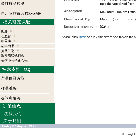
Contents
The content of this vial
多肽样品检测
peptide lyophilized from
Absorption
Maximum: 495 nm Extinc
自定义肽链合成及GMP
Fluorescent_Dye
Mono-5-(and-6)-carboxy
Emission_maximum
519 nm
肥胖
心血管
Please click
here
or click the reference tab on the t
糖尿病
老年痴呆
抗微生物
激素酶联试剂盒
抗癌小分子化合物
产品目录索取
样品准备
提问和解答
Friday 07 August, 2026
Copyrigh