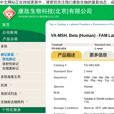
中文网站正在持续更新中，请密切关注我们康肽生物的最新动态，
Top
»
Catalog
»
Labeled Peptides
»
Fluorescent
»
FG
VA-MSH, Beta (Human) - FAM La
Catalog#
Standard size
多肽
FG-043-42A
1 nmol
标记多肽
荧光标记
放射性标记
Catalog #
FG-043-42A
生物素标记
Standard Size
1 nmol
多肽激素文库
Sequence
FAM - (Val - Ala - Ala - G
His - Phe - Arg - Trp - G
抗体
Species
Human
M.W
3189.06
免疫试剂盒
Solubility
Soluble in 50mM sodium
生物标志物阵列
7.5).
Storage Condition
Store at -20°C with desi