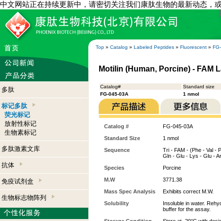
中文网站正在持续更新中，请密切关注我们康肽生物的最新动态，
Top
»
Catalog
»
Labeled Peptides
»
Fluorescent
»
FG
Motilin (Human, Porcine) - FAM 
Catalog#
Standard size
多肽
FG-045-03A
1 nmol
标记多肽
荧光标记
放射性标记
Catalog #
FG-045-03A
生物素标记
Standard Size
1 nmol
多肽激素文库
Sequence
Tri - FAM - (Phe - Val - P
Gln - Glu - Lys - Glu - A
抗体
Species
Porcine
M.W
3771.38
免疫试剂盒
Mass Spec Analysis
Exhibits correct M.W.
生物标志物阵列
Solubility
Insoluble in water. Rehy
buffer for the assay.