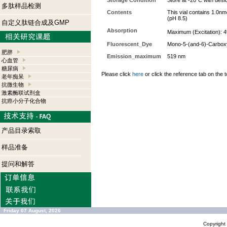
Storage Condition
Store at -20°C with desi
多肽样品检测
Contents
This vial contains 1.0nm
(pH 8.5)
自定义肽链合成及GMP
Absorption
Maximum (Excitation): 4
Fluorescent_Dye
Mono-5-(and-6)-Carbox
肥胖
Emission_maximum
519 nm
心血管
糖尿病
Please click
here
or click the reference tab on the t
老年痴呆
抗微生物
激素酶联试剂盒
抗癌小分子化合物
产品目录索取
样品准备
提问和解答
Friday 07 August, 2026
Copyrigh