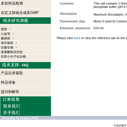
多肽样品检测
Contents
This vial contains 1.0nm
phosphate buffer (pH 8.
自定义肽链合成及GMP
Absorption
Maximum (Excitation): 4
Fluorescent_Dye
Mono-5-(and-6)-Carbox
Emission_maximum
519 nm
肥胖
心血管
Please click
here
or click the reference tab on the t
糖尿病
老年痴呆
抗微生物
激素酶联试剂盒
抗癌小分子化合物
产品目录索取
样品准备
提问和解答
Thursday 06 August, 2026
Copyrigh