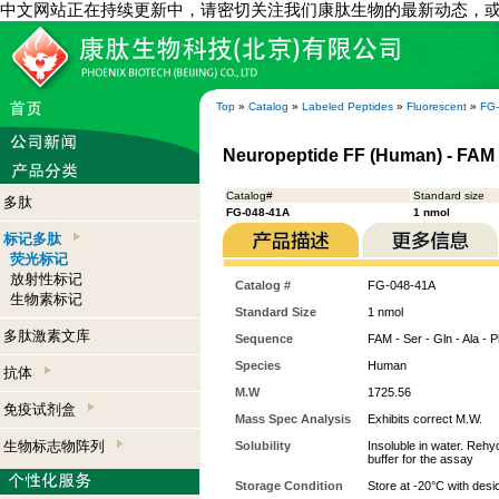
中文网站正在持续更新中，请密切关注我们康肽生物的最新动态，
Top
»
Catalog
»
Labeled Peptides
»
Fluorescent
»
FG
Neuropeptide FF (Human) - FAM
Catalog#
Standard size
多肽
FG-048-41A
1 nmol
标记多肽
荧光标记
放射性标记
Catalog #
FG-048-41A
生物素标记
Standard Size
1 nmol
多肽激素文库
Sequence
FAM - Ser - Gln - Ala - P
Species
Human
抗体
M.W
1725.56
免疫试剂盒
Mass Spec Analysis
Exhibits correct M.W.
生物标志物阵列
Solubility
Insoluble in water. Rehy
buffer for the assay
Storage Condition
Store at -20°C with desi