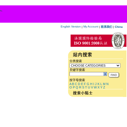
English Version
My Account
|
|
联系我们
|
China
分类搜索
关键字搜索
按字母搜索
A
B
C
D
E
F
G
H
I
J
K
L
M
N
O
P
Q
R
S
T
U
V
W
X
Y
Z