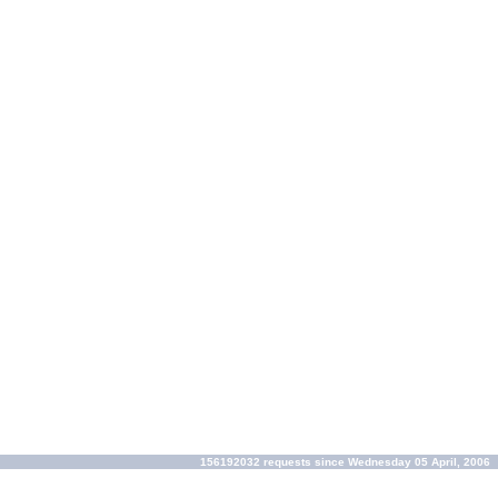
156192032 requests since Wednesday 05 April, 2006