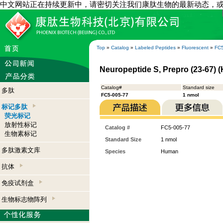
中文网站正在持续更新中，请密切关注我们康肽生物的最新动态，
Top
»
Catalog
»
Labeled Peptides
»
Fluorescent
»
FC5
Neuropeptide S, Prepro (23-67) 
Catalog#
Standard size
多肽
FC5-005-77
1 nmol
标记多肽
荧光标记
放射性标记
Catalog #
FC5-005-77
生物素标记
Standard Size
1 nmol
多肽激素文库
Species
Human
抗体
免疫试剂盒
生物标志物阵列