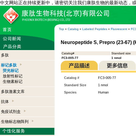
中文网站正在持续更新中，请密切关注我们康肽生物的最新动态，
Top
»
Catalog
»
Labeled Peptides
»
Fluorescent
»
FC3
Neuropeptide S, Prepro (23-67) 
Catalog#
Standard size
多肽
FC3-005-77
1 nmol
标记多肽
荧光标记
放射性标记
Catalog #
FC3-005-77
生物素标记
Standard Size
1 nmol
多肽激素文库
Species
Human
抗体
免疫试剂盒
生物标志物阵列