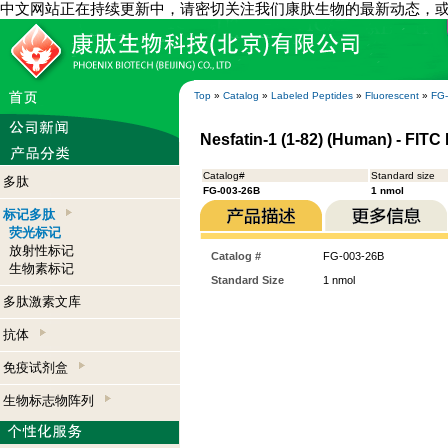
中文网站正在持续更新中，请密切关注我们康肽生物的最新动态，
Top
»
Catalog
»
Labeled Peptides
»
Fluorescent
»
FG
Nesfatin-1 (1-82) (Human) - FITC
Catalog#
Standard size
多肽
FG-003-26B
1 nmol
标记多肽
荧光标记
放射性标记
Catalog #
FG-003-26B
生物素标记
Standard Size
1 nmol
多肽激素文库
抗体
免疫试剂盒
生物标志物阵列