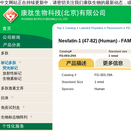
中文网站正在持续更新中，请密切关注我们康肽生物的最新动态，
Top
»
Catalog
»
Labeled Peptides
»
Fluorescent
»
FG
Nesfatin-1 (47-82) (Human) - FA
Catalog#
Standard size
多肽
FG-003-29A
1 nmol
标记多肽
荧光标记
放射性标记
Catalog #
FG-003-29A
生物素标记
Standard Size
1 nmol
多肽激素文库
Species
Human
抗体
免疫试剂盒
生物标志物阵列