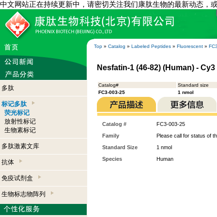
中文网站正在持续更新中，请密切关注我们康肽生物的最新动态，
Top
»
Catalog
»
Labeled Peptides
»
Fluorescent
»
FC3
Nesfatin-1 (46-82) (Human) - Cy3
Catalog#
Standard size
多肽
FC3-003-25
1 nmol
标记多肽
荧光标记
放射性标记
Catalog #
FC3-003-25
生物素标记
Family
Please call for status of th
多肽激素文库
Standard Size
1 nmol
Species
Human
抗体
免疫试剂盒
生物标志物阵列