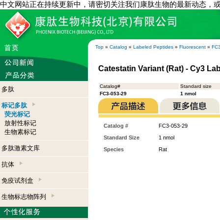
中文网站正在持续更新中，请密切关注我们康肽生物的最新动态，
Top
»
Catalog
»
Labeled Peptides
»
Fluorescent
»
FC3
Catestatin Variant (Rat) - Cy3 La
Catalog#
Standard size
多肽
FC3-053-29
1 nmol
标记多肽
荧光标记
放射性标记
Catalog #
FC3-053-29
生物素标记
Standard Size
1 nmol
多肽激素文库
Species
Rat
抗体
免疫试剂盒
生物标志物阵列