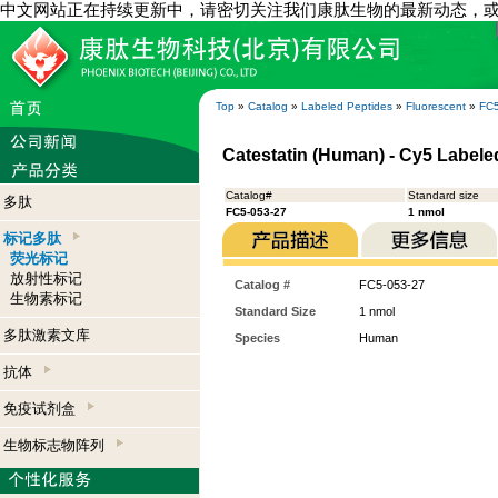
中文网站正在持续更新中，请密切关注我们康肽生物的最新动态，
Top
»
Catalog
»
Labeled Peptides
»
Fluorescent
»
FC5
Catestatin (Human) - Cy5 Labele
Catalog#
Standard size
多肽
FC5-053-27
1 nmol
标记多肽
荧光标记
放射性标记
Catalog #
FC5-053-27
生物素标记
Standard Size
1 nmol
多肽激素文库
Species
Human
抗体
免疫试剂盒
生物标志物阵列