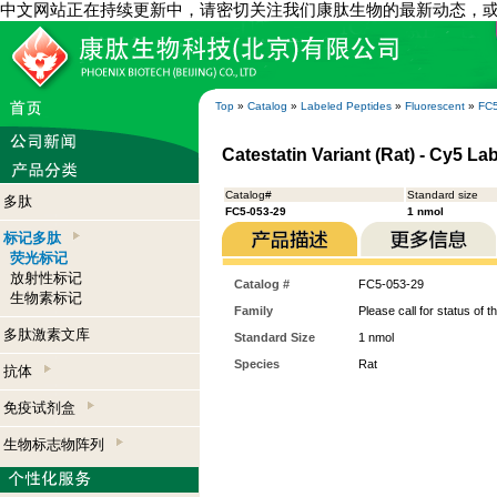
中文网站正在持续更新中，请密切关注我们康肽生物的最新动态，
Top
»
Catalog
»
Labeled Peptides
»
Fluorescent
»
FC5
Catestatin Variant (Rat) - Cy5 La
Catalog#
Standard size
多肽
FC5-053-29
1 nmol
标记多肽
荧光标记
放射性标记
Catalog #
FC5-053-29
生物素标记
Family
Please call for status of th
多肽激素文库
Standard Size
1 nmol
Species
Rat
抗体
免疫试剂盒
生物标志物阵列