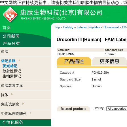
中文网站正在持续更新中，请密切关注我们康肽生物的最新动态，
Top
»
Catalog
»
Labeled Peptides
»
Fluorescent
»
FG
Urocortin III (Human) - FAM Labe
Catalog#
Standard size
多肽
FG-019-28A
1 nmol
标记多肽
荧光标记
放射性标记
Catalog #
FG-019-28A
生物素标记
Standard Size
1 nmol
多肽激素文库
Species
Human
抗体
免疫试剂盒
Filter by :
生物标志物阵列