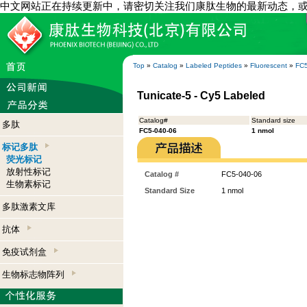
中文网站正在持续更新中，请密切关注我们康肽生物的最新动态，
Top
»
Catalog
»
Labeled Peptides
»
Fluorescent
»
FC5
Tunicate-5 - Cy5 Labeled
Catalog#
Standard size
多肽
FC5-040-06
1 nmol
标记多肽
荧光标记
放射性标记
Catalog #
FC5-040-06
生物素标记
Standard Size
1 nmol
多肽激素文库
抗体
免疫试剂盒
生物标志物阵列