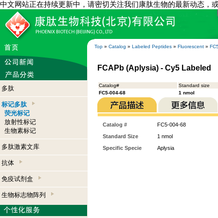
中文网站正在持续更新中，请密切关注我们康肽生物的最新动态，
Top
»
Catalog
»
Labeled Peptides
»
Fluorescent
»
FC5
FCAPb (Aplysia) - Cy5 Labeled
Catalog#
Standard size
多肽
FC5-004-68
1 nmol
标记多肽
荧光标记
放射性标记
Catalog #
FC5-004-68
生物素标记
Standard Size
1 nmol
多肽激素文库
Specific Specie
Aplysia
抗体
免疫试剂盒
生物标志物阵列