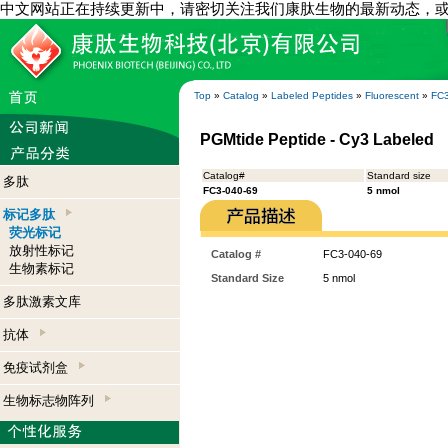
中文网站正在持续更新中，请密切关注我们康肽生物的最新动态，
Top
»
Catalog
»
Labeled Peptides
»
Fluorescent
»
FC3
PGMtide Peptide - Cy3 Labeled
Catalog#
Standard size
多肽
FC3-040-69
5 nmol
标记多肽
荧光标记
放射性标记
Catalog #
FC3-040-69
生物素标记
Standard Size
5 nmol
多肽激素文库
抗体
免疫试剂盒
生物标志物阵列