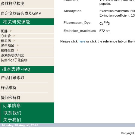
Contents
The contents of this via
多肽样品检测
peptide.
Absorption
Excitation maximum: 55
自定义肽链合成及GMP
Extinction coefficient: 
Fluorescent_Dye
TM
Cy
3
Emission_maximum
572 nm
肥胖
心血管
糖尿病
Please click
here
or click the reference tab on the t
老年痴呆
抗微生物
激素酶联试剂盒
抗癌小分子化合物
产品目录索取
样品准备
提问和解答
Monday 10 August, 2026
Copyrigh