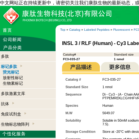
中文网站正在持续更新中，请密切关注我们康肽生物的最新动态，
Top
»
Catalog
»
Labeled Peptides
»
Fluorescent
»
FC3
INSL 3 / RLF (Human) - Cy3 Labe
Catalog#
Standard size
多肽
FC3-035-27
1 nmol
标记多肽
荧光标记
放射性标记
Catalog #
FC3-035-27
生物素标记
Standard Size
1 nmol
多肽激素文库
Sequence
Di - Cy3 - (A - Chai
PTPEMREKLCGHHFV
抗体
Species
Human
M.W
5649.07
免疫试剂盒
Solubility
Soluble in 50mM sodium
生物标志物阵列
7.5).
Storage Condition
Store at -20°C with desi