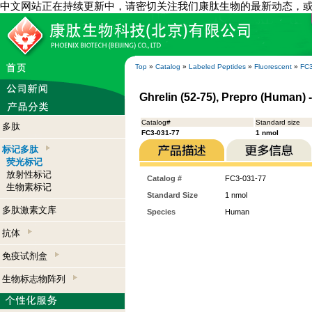
中文网站正在持续更新中，请密切关注我们康肽生物的最新动态，
Top
»
Catalog
»
Labeled Peptides
»
Fluorescent
»
FC3
Ghrelin (52-75), Prepro (Human) 
Catalog#
Standard size
多肽
FC3-031-77
1 nmol
标记多肽
荧光标记
放射性标记
Catalog #
FC3-031-77
生物素标记
Standard Size
1 nmol
多肽激素文库
Species
Human
抗体
免疫试剂盒
生物标志物阵列