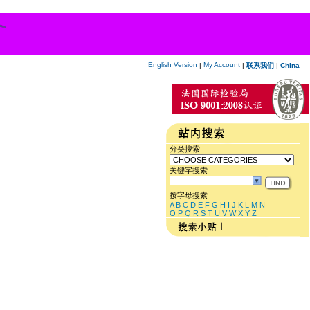
English Version
My Account
|
|
联系我们
|
China
分类搜索
关键字搜索
按字母搜索
A
B
C
D
E
F
G
H
I
J
K
L
M
N
O
P
Q
R
S
T
U
V
W
X
Y
Z