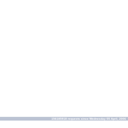
156185918 requests since Wednesday 05 April, 2006