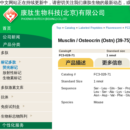
中文网站正在持续更新中，请密切关注我们康肽生物的最新动态，
Top
»
Catalog
»
Labeled Peptides
»
Fluorescent
»
FC3
Musclin / Osteocrin (Ostn) (39-7
Catalog#
Standard size
多肽
FC3-028-71
1 nmol
标记多肽
荧光标记
放射性标记
Catalog #
FC3-028-71
生物素标记
Standard Size
1 nmol
多肽激素文库
Sequence
Ser - Leu - Gln - Ser - Pro 
Leu - Ser - Ala - Lys - Leu
Asn - Asp - Val - Phe - Gl
抗体
Species
Mouse
免疫试剂盒
生物标志物阵列