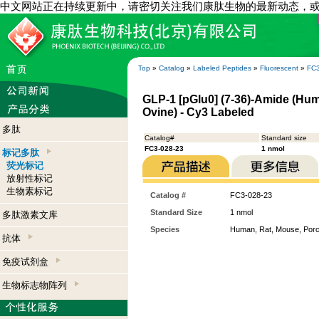
中文网站正在持续更新中，请密切关注我们康肽生物的最新动态，
Top
»
Catalog
»
Labeled Peptides
»
Fluorescent
»
FC3
GLP-1 [pGlu0] (7-36)-Amide (Hum
Ovine) - Cy3 Labeled
多肽
Catalog#
Standard size
FC3-028-23
1 nmol
标记多肽
荧光标记
放射性标记
生物素标记
Catalog #
FC3-028-23
Standard Size
1 nmol
多肽激素文库
Species
Human, Rat, Mouse, Porci
抗体
免疫试剂盒
生物标志物阵列