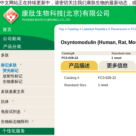
中文网站正在持续更新中，请密切关注我们康肽生物的最新动态，
Top
»
Catalog
»
Labeled Peptides
»
Fluorescent
»
FC3
Oxyntomodulin (Human, Rat, Mou
Catalog#
Standard size
多肽
FC3-028-22
1 nmol
标记多肽
荧光标记
放射性标记
Catalog #
FC3-028-22
生物素标记
Standard Size
1 nmol
多肽激素文库
抗体
免疫试剂盒
生物标志物阵列