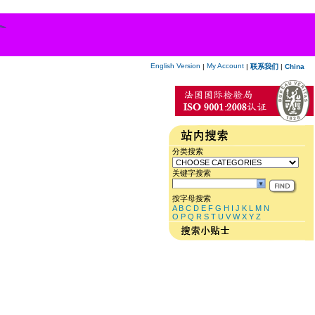
English Version
My Account
|
|
联系我们
|
China
分类搜索
关键字搜索
按字母搜索
A
B
C
D
E
F
G
H
I
J
K
L
M
N
O
P
Q
R
S
T
U
V
W
X
Y
Z