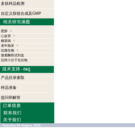
多肽样品检测
自定义肽链合成及GMP
肥胖
心血管
糖尿病
老年痴呆
抗微生物
激素酶联试剂盒
抗癌小分子化合物
产品目录索取
样品准备
提问和解答
Thursday 06 August, 2026