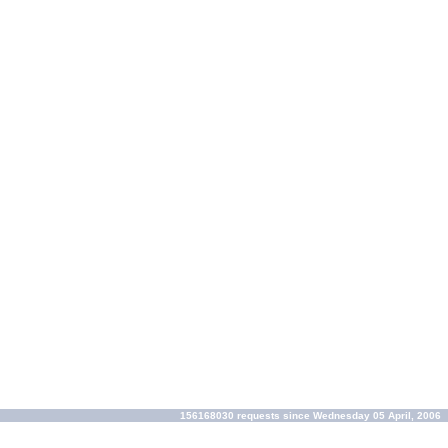
156168030 requests since Wednesday 05 April, 2006