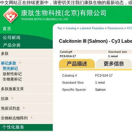
中文网站正在持续更新中，请密切关注我们康肽生物的最新动态，
Top
»
Catalog
»
Labeled Peptides
»
Fluorescent
»
FC3
Calcitonin III (Salmon) - Cy3 Lab
Catalog#
Standard size
多肽
FC3-014-17
1 nmol
标记多肽
荧光标记
放射性标记
Catalog #
FC3-014-17
生物素标记
Standard Size
1 nmol
多肽激素文库
Specific Specie
Salmon
抗体
免疫试剂盒
生物标志物阵列