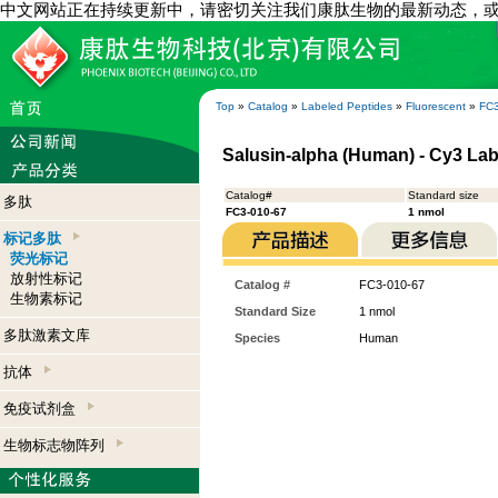
中文网站正在持续更新中，请密切关注我们康肽生物的最新动态，
Top
»
Catalog
»
Labeled Peptides
»
Fluorescent
»
FC3
Salusin-alpha (Human) - Cy3 La
Catalog#
Standard size
多肽
FC3-010-67
1 nmol
标记多肽
荧光标记
放射性标记
Catalog #
FC3-010-67
生物素标记
Standard Size
1 nmol
多肽激素文库
Species
Human
抗体
免疫试剂盒
生物标志物阵列