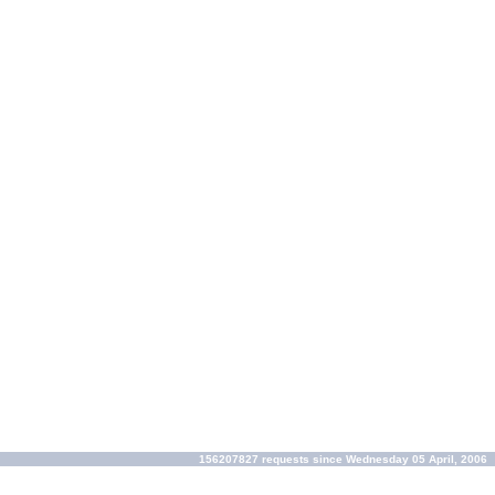
156207827 requests since Wednesday 05 April, 2006