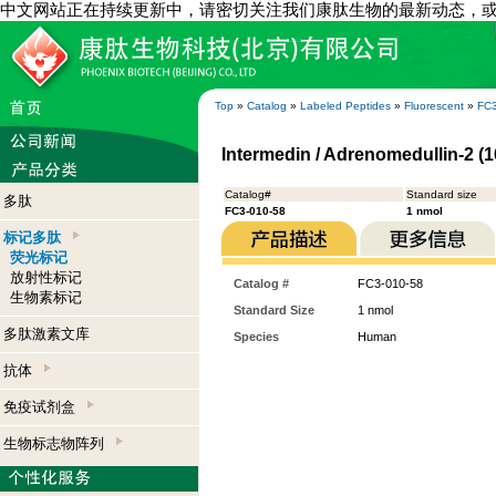
中文网站正在持续更新中，请密切关注我们康肽生物的最新动态，
Top
»
Catalog
»
Labeled Peptides
»
Fluorescent
»
FC3
Intermedin / Adrenomedullin-2 (
Catalog#
Standard size
多肽
FC3-010-58
1 nmol
标记多肽
荧光标记
放射性标记
Catalog #
FC3-010-58
生物素标记
Standard Size
1 nmol
多肽激素文库
Species
Human
抗体
免疫试剂盒
生物标志物阵列