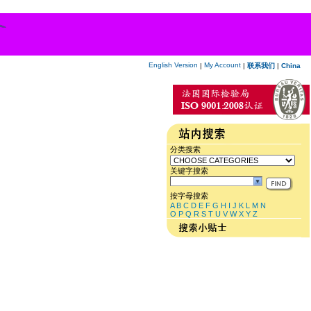
English Version
My Account
|
|
联系我们
|
China
分类搜索
关键字搜索
按字母搜索
A
B
C
D
E
F
G
H
I
J
K
L
M
N
O
P
Q
R
S
T
U
V
W
X
Y
Z