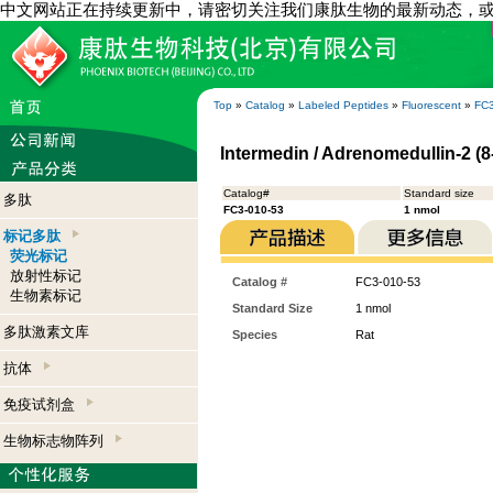
中文网站正在持续更新中，请密切关注我们康肽生物的最新动态，
Top
»
Catalog
»
Labeled Peptides
»
Fluorescent
»
FC3
Intermedin / Adrenomedullin-2 (8
Catalog#
Standard size
多肽
FC3-010-53
1 nmol
标记多肽
荧光标记
放射性标记
Catalog #
FC3-010-53
生物素标记
Standard Size
1 nmol
多肽激素文库
Species
Rat
抗体
免疫试剂盒
生物标志物阵列