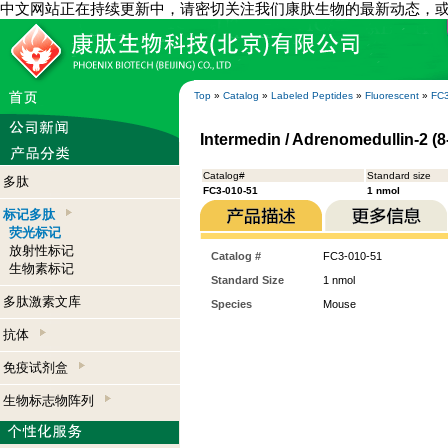
中文网站正在持续更新中，请密切关注我们康肽生物的最新动态，
Top
»
Catalog
»
Labeled Peptides
»
Fluorescent
»
FC3
Intermedin / Adrenomedullin-2 (8
Catalog#
Standard size
多肽
FC3-010-51
1 nmol
标记多肽
荧光标记
放射性标记
Catalog #
FC3-010-51
生物素标记
Standard Size
1 nmol
多肽激素文库
Species
Mouse
抗体
免疫试剂盒
生物标志物阵列