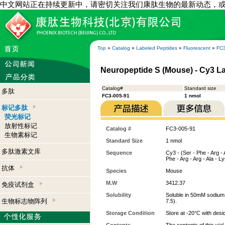
中文网站正在持续更新中，请密切关注我们康肽生物的最新动态，
Top
»
Catalog
»
Labeled Peptides
»
Fluorescent
»
FC3
Neuropeptide S (Mouse) - Cy3 L
Catalog#
Standard size
多肽
FC3-005-91
1 nmol
标记多肽
荧光标记
放射性标记
Catalog #
FC3-005-91
生物素标记
Standard Size
1 nmol
多肽激素文库
Sequence
Cy3 - (Ser - Phe - Arg - A
Phe - Arg - Arg - Ala - Ly
抗体
Species
Mouse
M.W
3412.37
免疫试剂盒
Solubility
Soluble in 50mM sodium
生物标志物阵列
7.5).
Storage Condition
Store at -20°C with desi