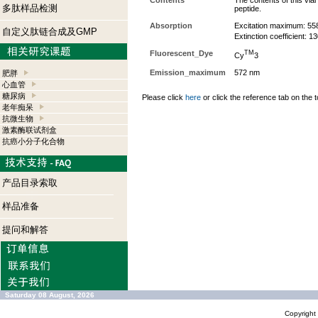
Contents
The contents of this via
多肽样品检测
peptide.
Absorption
Excitation maximum: 55
自定义肽链合成及GMP
Extinction coefficient: 
Fluorescent_Dye
TM
Cy
3
Emission_maximum
572 nm
肥胖
心血管
糖尿病
Please click
here
or click the reference tab on the t
老年痴呆
抗微生物
激素酶联试剂盒
抗癌小分子化合物
产品目录索取
样品准备
提问和解答
Saturday 08 August, 2026
Copyrigh